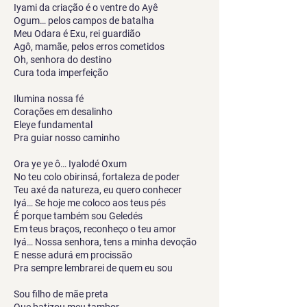
Iyami da criação é o ventre do Ayê
Ogum… pelos campos de batalha
Meu Odara é Exu, rei guardião
Agô, mamãe, pelos erros cometidos
Oh, senhora do destino
Cura toda imperfeição
Ilumina nossa fé
Corações em desalinho
Eleye fundamental
Pra guiar nosso caminho
Ora ye ye ô… Iyalodé Oxum
No teu colo obirinsá, fortaleza de poder
Teu axé da natureza, eu quero conhecer
Iyá… Se hoje me coloco aos teus pés
É porque também sou Geledés
Em teus braços, reconheço o teu amor
Iyá… Nossa senhora, tens a minha devoção
E nesse adurá em procissão
Pra sempre lembrarei de quem eu sou
Sou filho de mãe preta