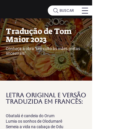
BUSCAR
Tradução de Tom
Maior 2023
Conheça a obra "Um culto às mães pretas
ancestrais"
Letra original e versão
traduzida EM francês:
Obatalá é candeia do Orum
Lumia os sonhos de Olodumarê
Semeia a vida na cabaça de Odu