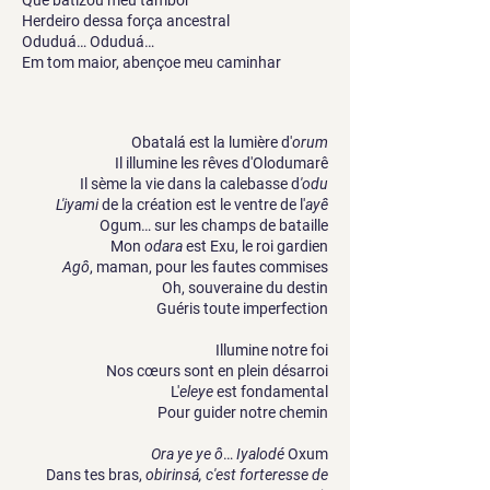
Que batizou meu tambor
Herdeiro dessa força ancestral
Oduduá… Oduduá…
Em tom maior, abençoe meu caminhar
Obatalá est la lumière d'
orum
Il illumine les rêves d'Olodumarê
Il sème la vie dans la calebasse d
'odu
L'iyami
de la création est le ventre de l'
ayê
Ogum… sur les champs de bataille
Mon
odara
est Exu, le roi gardien
Agô
, maman, pour les fautes commises
Oh, souveraine du destin
Guéris toute imperfection
Illumine notre foi
Nos cœurs sont en plein désarroi
L'
eleye
est fondamental
Pour guider notre chemin
Ora ye ye ô
…
Iyalodé
Oxum
Dans tes bras,
obirinsá, c'est forteresse de