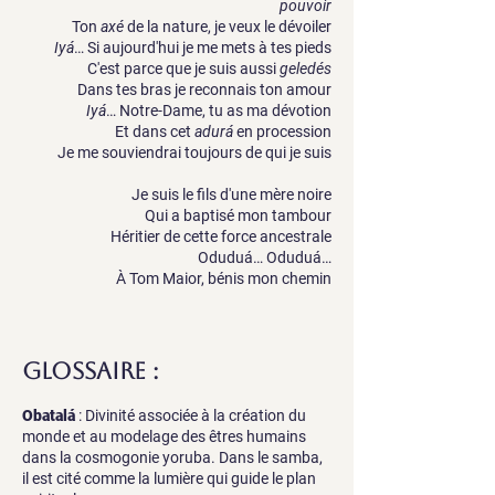
pouvoir
Ton
axé
de la nature, je veux le dévoiler
Iyá
… Si aujourd'hui je me mets à tes pieds
C'est parce que je suis aussi
geledés
Dans tes bras je reconnais ton amour
Iyá
… Notre-Dame, tu as ma dévotion
Et dans cet
adurá
en procession
Je me souviendrai toujours de qui je suis
Je suis le fils d'une mère noire
Qui a baptisé mon tambour
Héritier de cette force ancestrale
Oduduá… Oduduá…
À Tom Maior, bénis mon chemin
Glossaire :
Obatalá
:​ Divinité associée à la création du
monde et au modelage des êtres humains
dans la cosmogonie yoruba. Dans le samba,
il est cité comme la lumière qui guide le plan