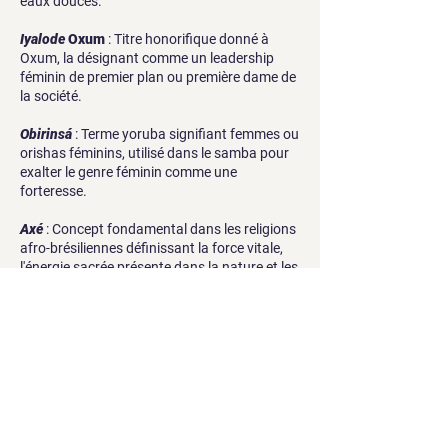
eaux douces.
Iyalode
Oxum
: Titre honorifique donné à
Oxum, la désignant comme un leadership
féminin de premier plan ou première dame de
la société.
Obirinsá
: Terme yoruba signifiant femmes ou
orishas féminins, utilisé dans le samba pour
exalter le genre féminin comme une
forteresse.
Axé
: Concept fondamental dans les religions
afro-brésiliennes définissant la force vitale,
l'énergie sacrée présente dans la nature et les
êtres, et le pouvoir de réalisation.
Iyá
: Mot yoruba signifiant mère, utilisé tant
pour la mère biologique que pour les mères
spirituelles.
Geledés
: Société secrète féminine
traditionnelle de la culture yoruba, dédiée à
cultiver et apaiser le pouvoir des mères